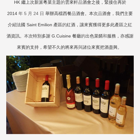
HK 繼上次新派粵菜主題
的
雲來軒
品
酒會之後，緊接住再於
2014
年 5 月 24 日
舉辦高檔西餐
品
酒會。本次
品
酒會，我們主要
介紹法國 Saint Emilion 產區
的
紅酒，讓來賓獲得更多此產區
之
紅
酒資訊。
本
次特別多謝 G.Cuisine 餐廳
的
出色菜餚
和
服務，亦感謝
來賓的支持，希望不久的將來再
與
諸位來賓把酒盡興。