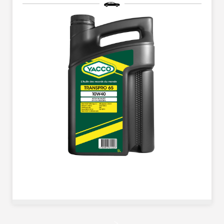
專為符合最新排放標準的柴油引擎設計 -適用於 歐盟六期/五期
>
（EURO 6/EURO 5） 商用車輛（卡車、巴士）